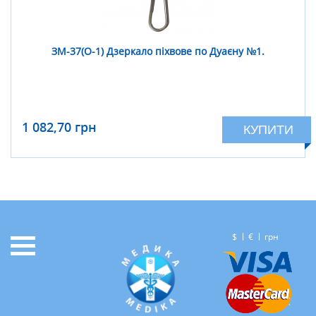
ЗМ-37(О-1) Дзеркало піхвове по Дуаєну №1.
1 082,70 грн
КУПИТИ
$
€
грн