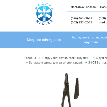
Доставка і оплата
Нов
(096) 465-60-82
(050)
(063) 237-62-23
medic
Інструмент, лотки, гол
Медичне обладнання
хірургічні
Головна
Інструмент, лотки, голки хірургічні
Хірургі
Затискачі,щипці для загальної хірургії
З-65В Затиск