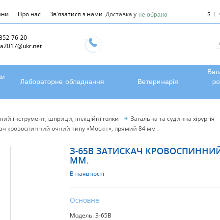
ини
Про нас
Зв'язатися з нами
Доставка у
$
не обрано
 352-76-20
a2017@ukr.net
Ваг
ки
Лабораторне обладнання
Ветеринарія
ро
чний інструмент, шприци, інєкційні голки
Загальна та судинна хірургія
ач кровоспинний очний типу «Москіт», прямий 84 мм .
З-65В ЗАТИСКАЧ КРОВОСПИННИЙ
ММ.
В наявності
Основне
Модель: З-65В