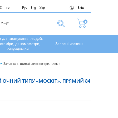
€
грн
Рус
Eng
Укр
Вхід
и для зважування людей,
стоміри, динамометри,
Запасні частини
секундоміри
Затискачі, щипці, диссектори, клеми
 ОЧНИЙ ТИПУ «МОСКІТ», ПРЯМИЙ 84