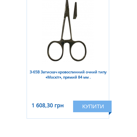
З-65В Затискач кровоспинний очний типу
«Москіт», прямий 84 мм .
1 608,30 грн
КУПИТИ