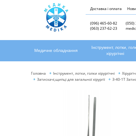
Доставка і оплата
Нов
(096) 465-60-82
(050)
(063) 237-62-23
medic
Інструмент, лотки, гол
Медичне обладнання
хірургічні
Головна
Інструмент, лотки, голки хірургічні
Хірургі
Затискачі,щипці для загальної хірургії
З-40-1Т Зат