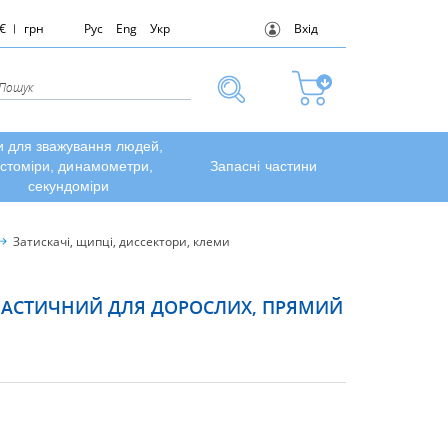
€
грн
Рус
Eng
Укр
Вхід
и для зважування людей,
стоміри, динамометри,
Запасні частини
секундоміри
Затискачі, щипці, диссектори, клеми
ЕЛАСТИЧНИЙ ДЛЯ ДОРОСЛИХ, ПРЯМИЙ