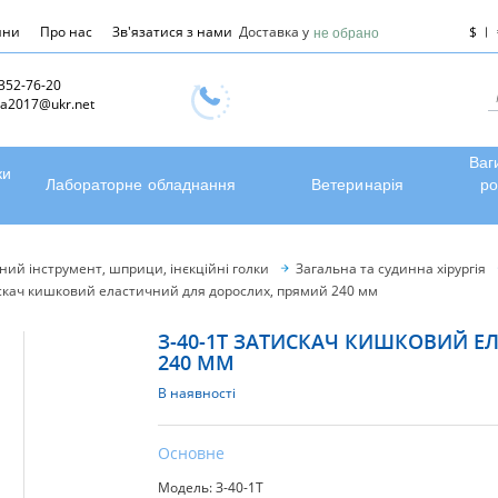
ини
Про нас
Зв'язатися з нами
Доставка у
$
не обрано
 352-76-20
a2017@ukr.net
Ваг
ки
Лабораторне обладнання
Ветеринарія
ро
чний інструмент, шприци, інєкційні голки
Загальна та судинна хірургія
искач кишковий еластичний для дорослих, прямий 240 мм
З-40-1Т ЗАТИСКАЧ КИШКОВИЙ 
240 ММ
В наявності
Основне
Модель: З-40-1Т