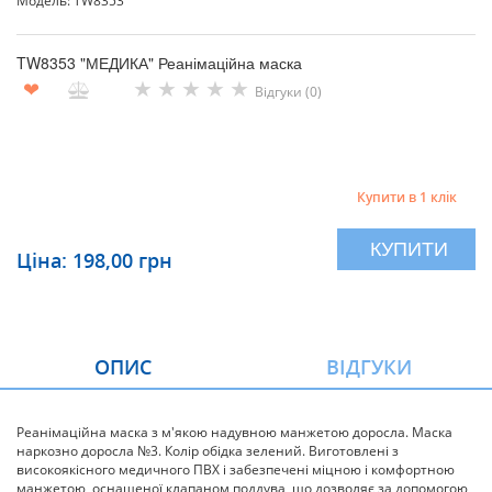
Модель: TW8353
TW8353 "МЕДИКА" Реанімаційна маска
★
★
★
★
★
❤
Відгуки (0)
Купити в 1 клік
КУПИТИ
Ціна: 198,00 грн
ОПИС
ВІДГУКИ
Реанімаційн
а
маска з м'якою надувною манжетою доросла. Маска
наркозно доросла №3. Колір обідка
зелений
. Виготовлені з
високоякісного медичного ПВХ і забезпечені міцною і комфортною
манжетою, оснащеної клапаном поддува, що дозволяє за допомогою