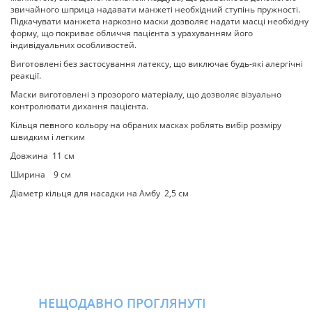
звичайного шприца надавати манжеті необхідний ступінь пружності.
Підкачувати манжета наркозно маски дозволяє надати масці необхідну
форму, що покриває обличчя пацієнта з урахуванням його
індивідуальних особливостей.
Виготовлені без застосування латексу, що виключає будь-які алергічні
реакції.
Маски виготовлені з прозорого матеріалу, що дозволяє візуально
контролювати дихання пацієнта.
Кільця певного кольору на обраних масках роблять вибір розміру
швидким і легким
Довжина 11 см
Ширина 9 см
Діаметр кільця для насадки на Амбу 2,5 см
НЕЩОДАВНО ПРОГЛЯНУТІ