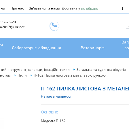
ини
Про нас
Зв'язатися з нами
Доставка у
$
не обрано
 352-76-20
a2017@ukr.net
Ваг
ки
Лабораторне обладнання
Ветеринарія
ро
чний інструмент, шприци, інєкційні голки
Загальна та судинна хірургія
ернотом
Пили
П-162 Пилка листова з металевою ручкою .
П-162 ПИЛКА ЛИСТОВА З МЕТАЛ
Немає в наявності
Основне
Модель: П-162