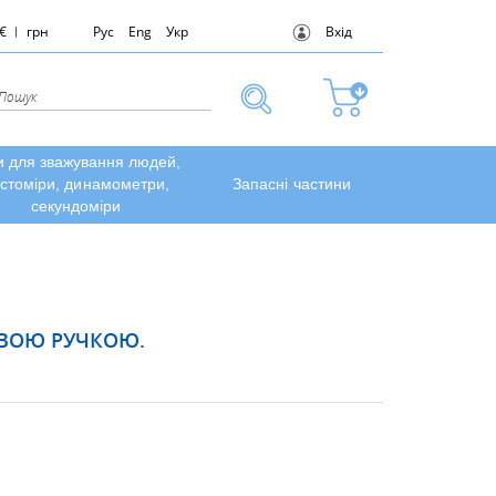
€
грн
Рус
Eng
Укр
Вхід
и для зважування людей,
стоміри, динамометри,
Запасні частини
секундоміри
ЕВОЮ РУЧКОЮ.