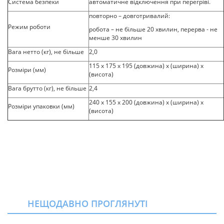
Система безпеки
автоматичне відключення при перегріві.
повторно – довготривалий:
Режим роботи
робота – не більше 20 хвилин, перерва - не
менше 30 хвилин
Вага нетто (кг), не більше
2,0
115 х 175 х 195 (довжина) х (ширина) х
Розміри (мм)
(висота)
Вага брутто (кг), не більше
2,4
240 х 155 х 200 (довжина) х (ширина) х
Розміри упаковки (мм)
(висота)
НЕЩОДАВНО ПРОГЛЯНУТІ