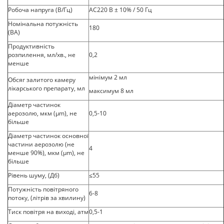
Робоча напруга (В/Гц)
АС220 В ± 10% / 50 Гц
Номінальна потужність
180
(ВА)
Продуктивність
розпилення, мл/хв., не
0,2
менше
мінімум 2 мл
Обсяг залитого камеру
лікарського препарату, мл
максимум 8 мл
Діаметр частинок
аерозолю, мкм (µm), не
0,5-10
більше
Діаметр частинок основної
частини аерозолю (не
4
менше 90%), мкм (µm), не
більше
Рівень шуму, (Дб)
≤55
Потужність повітряного
6-8
потоку, (літрів за хвилину)
Тиск повітря на виході, атм
0,5-1