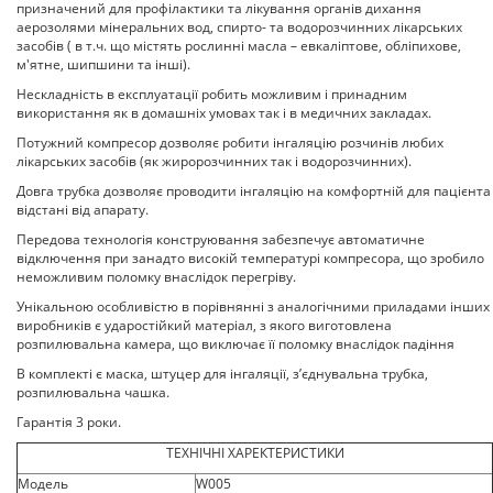
призначений для профілактики та лікування органів дихання
аерозолями мінеральних вод, спирто- та водорозчинних лікарських
засобів ( в т.ч. що містять рослинні масла – евкаліптове, обліпихове,
м'ятне, шипшини та інші).
Нескладність в експлуатації робить можливим і принадним
використання як в домашніх умовах так і в медичних закладах.
Потужний компресор дозволяє робити інгаляцію розчинів любих
лікарських засобів (як жиророзчинних так і водорозчинних).
Довга трубка дозволяє проводити інгаляцію на комфортній для пацієнта
відстані від апарату.
Передова технологія конструювання забезпечує автоматичне
відключення при занадто високій температурі компресора, що зробило
неможливим поломку внаслідок перегріву.
Унікальною особливістю в порівнянні з аналогічними приладами інших
виробників є ударостійкий матеріал, з якого виготовлена
розпилювальна камера, що виключає її поломку внаслідок падіння
В комплекті є маска, штуцер для інгаляції, з’єднувальна трубка,
розпилювальна чашка.
Гарантія 3 роки.
ТЕХНІЧНІ ХАРЕКТЕРИСТИКИ
Модель
W005