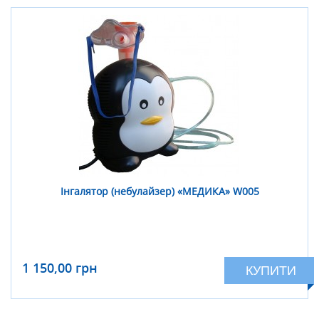
Інгалятор (небулайзер) «МЕДИКА» W005
1 150,00 грн
КУПИТИ