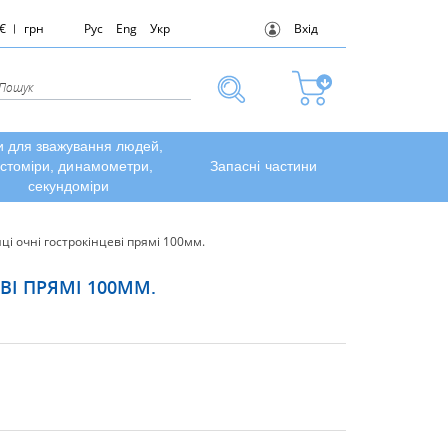
€
грн
Рус
Eng
Укр
Вхід
и для зважування людей,
стоміри, динамометри,
Запасні частини
секундоміри
ці очні гострокінцеві прямі 100мм.
ВІ ПРЯМІ 100ММ.