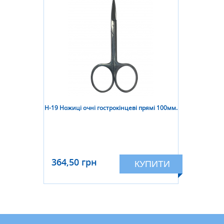
Н-19 Ножиці очні гострокінцеві прямі 100мм.
364,50 грн
КУПИТИ