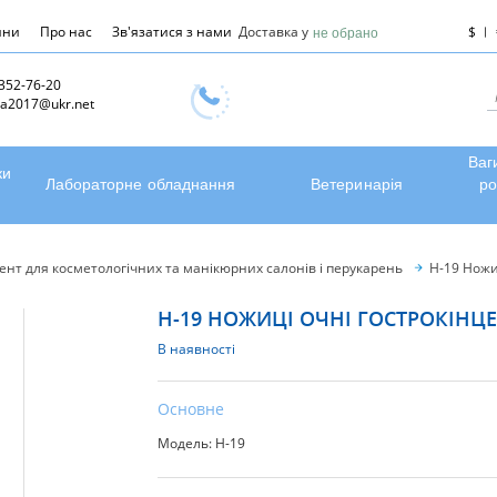
ини
Про нас
Зв'язатися з нами
Доставка у
$
не обрано
 352-76-20
a2017@ukr.net
Ваг
ки
Лабораторне обладнання
Ветеринарія
ро
ент для косметологічних та манікюрних салонів і перукарень
Н-19 Ножи
Н-19 НОЖИЦІ ОЧНІ ГОСТРОКІНЦЕ
В наявності
Основне
Модель: Н-19