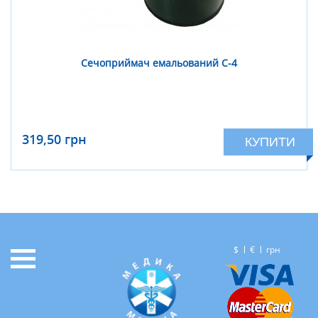
Сечоприймач емальований С-4
319,50 грн
КУПИТИ
$
€
грн