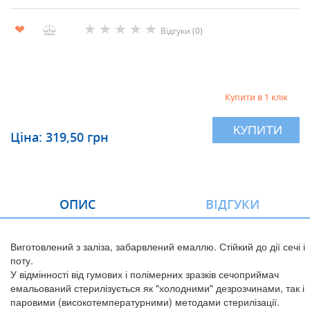
★
★
★
★
★
❤
Відгуки (0)
Купити в 1 клік
КУПИТИ
Ціна: 319,50 грн
ОПИС
ВІДГУКИ
Виготовлений з заліза, забарвлений емаллю. Стійкий до дії сечі і
поту.
У відмінності від гумових і полімерних зразків сечоприймач
емальований стерилізується як "холодними" дезрозчинами, так і
паровими (високотемпературними) методами стерилізації.