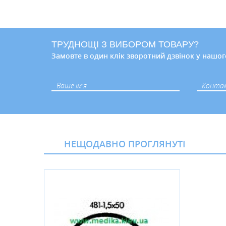
ТРУДНОЩІ З ВИБОРОМ ТОВАРУ?
Замовте в один клік зворотний дзвінок у нашог
НЕЩОДАВНО ПРОГЛЯНУТІ