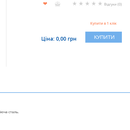
★
★
★
★
★
❤
Відгуки (0)
Купити в 1 клік
КУПИТИ
Ціна: 0,00 грн
іюча сталь.