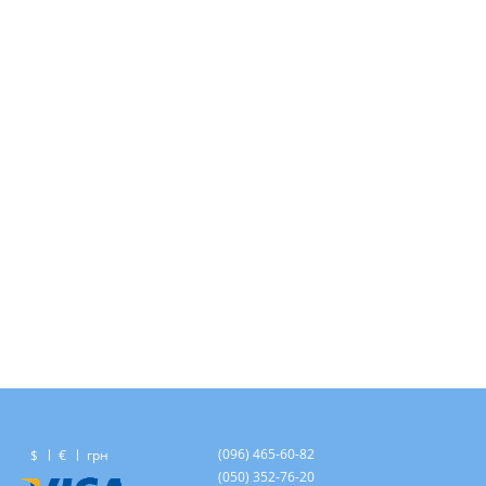
(096) 465-60-82
$
€
грн
(050) 352-76-20