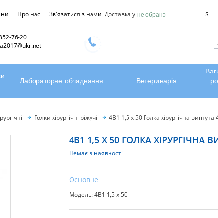
ини
Про нас
Зв'язатися з нами
Доставка у
$
не обрано
 352-76-20
a2017@ukr.net
Ваг
ки
Лабораторне обладнання
Ветеринарія
ро
рургічні
Голки хірургічні ріжучі
4В1 1,5 х 50 Голка хірургічна вигнута 
4В1 1,5 Х 50 ГОЛКА ХІРУРГІЧНА 
Немає в наявності
Основне
Модель: 4В1 1,5 х 50