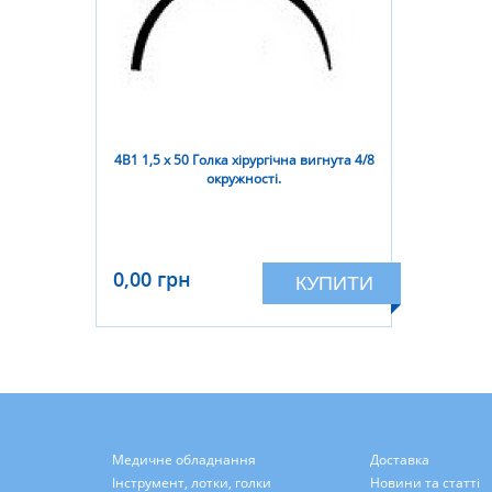
4В1 1,5 х 50 Голка хірургічна вигнута 4/8
окружності.
0,00 грн
КУПИТИ
Медичне обладнання
Доставка
Інструмент, лотки, голки
Новини та статті