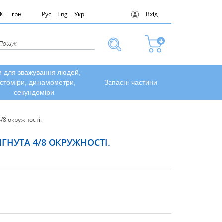
€
грн
Рус
Eng
Укр
Вхід
и для зважування людей,
стоміри, динамометри,
Запасні частини
секундоміри
4/8 окружності.
ВИГНУТА 4/8 ОКРУЖНОСТІ.