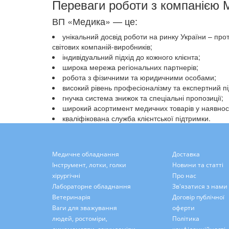
Переваги роботи з компанією 
ВП «Медика» — це:
унікальний досвід роботи на ринку України – про
світових компаній-виробників;
індивідуальний підхід до кожного клієнта;
широка мережа регіональних партнерів;
робота з фізичними та юридичними особами;
високий рівень професіоналізму та експертний пі
гнучка система знижок та спеціальні пропозиції;
широкий асортимент медичних товарів у наявност
кваліфікована служба клієнтської підтримки.
Медичне обладнання
Доставка
Інструмент, лотки, голки
Новини та статті
хірургічні
Про нас
Лабораторне обладнання
Зв'язатися з нами
Ветеринарія
Договір публічної
Ваги для зважування
оферти
людей, ростоміри,
Політика