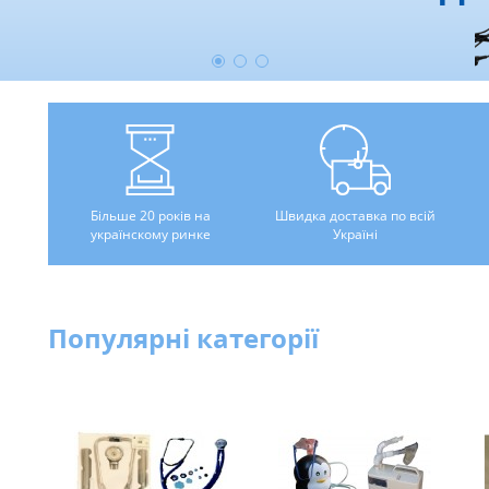
Більше 20 років на
Швидка доставка по всій
українскому ринке
Україні
Популярні категорії