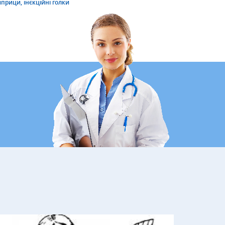
прици, інєкційні голки