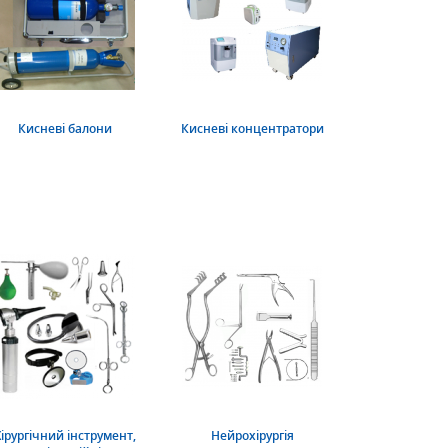
Кисневі балони
Кисневі концентратори
ірургічний інструмент,
Нейрохірургія