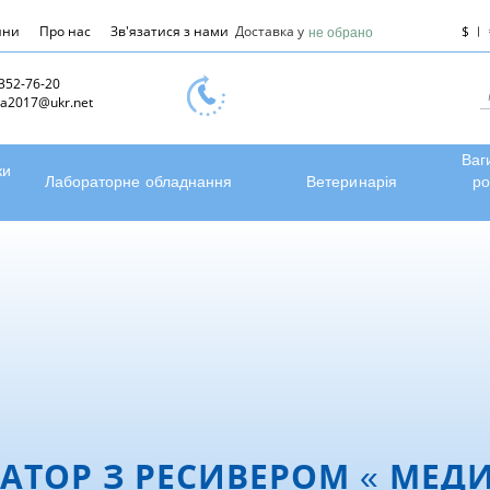
ини
Про нас
Зв'язатися з нами
Доставка у
$
не обрано
 352-76-20
a2017@ukr.net
Ваг
ки
Лабораторне обладнання
Ветеринарія
ро
АТОР З РЕСИВЕРОМ « МЕД