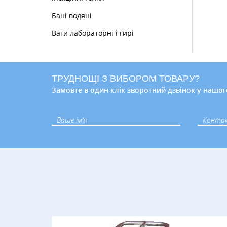
Бані водяні
Ваги лабораторні і гирі
ТРУДНОЩІ З ВИБОРОМ ТОВАРУ?
Замовте в один клік зворотний дзвінок у нашог