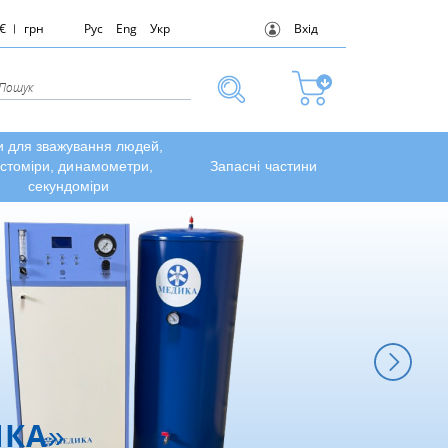
€
грн
Рус
Eng
Укр
Вхід
и для зважування людей,
стоміри, динамометри,
Запасні частини
секундоміри
ИКА»