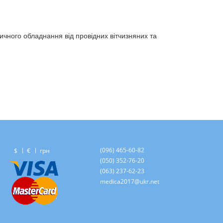
ичного обладнання від провідних вітчизняних та
(096) 465-60-82
$
€
грн
(050) 352-76-20
(063) 237-62-23
medica2017@ukr.net