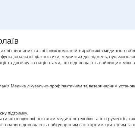
олаїв
их вітчизняних та світових компаній-виробників медичного обл
функціональної діагностики, медичних досліджень, пульмонології,
літації та догляду за пацієнтами, що відповідають найвищим між
панія Медика лікувально-профілактичним та ветеринарним установ
;
існу підтримку.
ти як поодинокі поставки медичної техніки та інструментів, т
аші товари відповідають найсуворішим санітарним критеріям та 