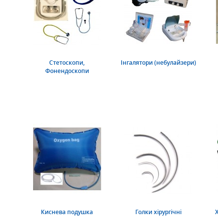
Стетоскопи,
Інгалятори (небулайзери)
Фонендоскопи
Киснева подушка
Голки хірургічні
Х