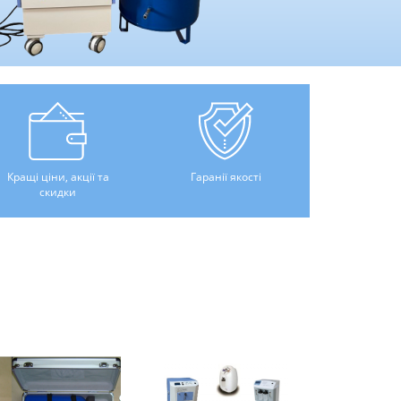
Кращі ціни, акції та
Гаранії якості
скидки