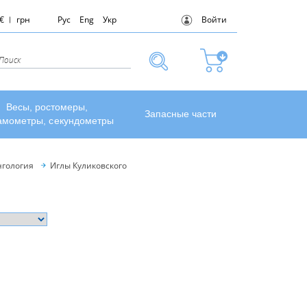
€
грн
Рус
Eng
Укр
Войти
Весы, ростомеры,
Запасные части
амометры, секундометры
гология
Иглы Куликовского