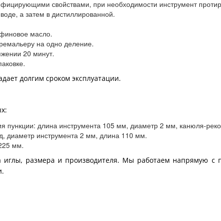
инфицирующими свойствами, при необходимости инструмент проти
воде, а затем в дистиллированной.
афиновое масло.
ремальеру на одно деление.
яжении 20 минут.
паковке.
дает долгим сроком эксплуатации.
х:
я пункции: длина инструмента 105 мм, диаметр 2 мм, канюля-реко
, диаметр инструмента 2 мм, длина 110 мм.
225 мм.
а иглы, размера и производителя. Мы работаем напрямую с 
и.
Где купить иглу по доступной цене?
ор игл. Все инструменты изготовлены из нержавеющей стали 
аличие дефектов. Наличие товара постоянно обновляется.