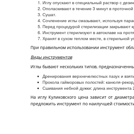
Иглу опускают в специальный раствор с дез
Ополаскивают в течение 3 минут в проточной 
Сушат.
Сочленение иглы смазывают, используя пар
Перед процедурой стерилизации закрывают к
Инструмент стерилизуют в автоклаве на прот
Хранят в сухом теплом месте, в стерильной у
При правильном использовании инструмент обла
Виды инструментов
Иглы бывают нескольких типов, предназначенны
Дренирования верхнечелюстных пазух и взяти
Прокола гайморовых полостей: канюля-рекорд
Сшивания небной дужки: длина инструмента 
На иглу Куликовского цена зависит от диаметр
предложить инструмент по наилучшей стоимост
В магазине «
Медика
» представлен широкий выб
каждом этапе производства проверять иглы на н