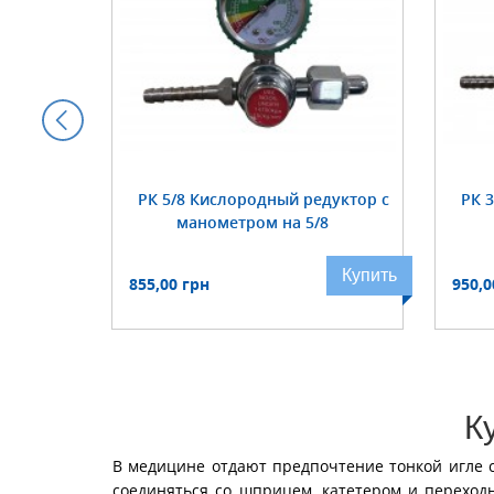
робка
РК 5/8 Кислородный редуктор с
РК 
угольная
манометром на 5/8
Купить
Купить
855,00 грн
950,0
К
В медицине отдают предпочтение тонкой игле с
соединяться со шприцем, катетером и переход