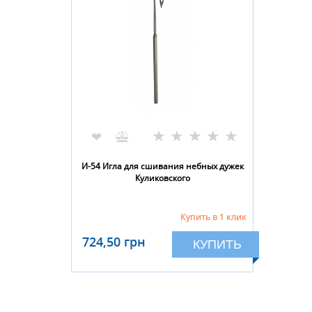
★
★
★
★
★
❤
И-54 Игла для сшивания небных дужек
Куликовского
Купить в 1 клик
724,50 грн
КУПИТЬ