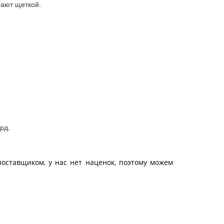
рают щеткой.
рд.
поставщиком, у нас нет наценок, поэтому можем
на современном оборудовании, позволяющего на