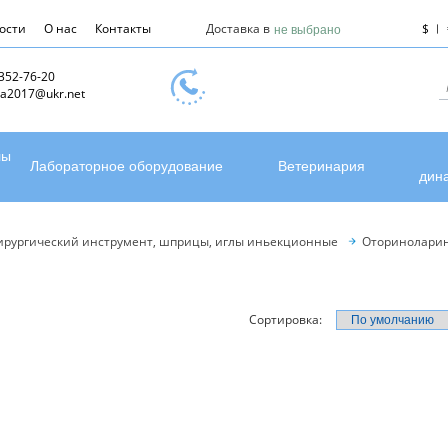
ости
О нас
Контакты
Доставка в
$
не выбрано
 352-76-20
a2017@ukr.net
лы
Лабораторное оборудование
Ветеринария
дин
ирургический инструмент, шприцы, иглы иньекционные
Оториноларин
Сортировка: