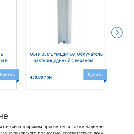
ль
ОБН- 35МЕ "МЕДИКА" Облучатель
КСК
ом в
бактерициднный с екраном
стерилиз
Купить
Купить
450,00 грн
1 275,0
не
заточкой и широким просветом, а также надежно
ла Куликовского полностью соответствует всем