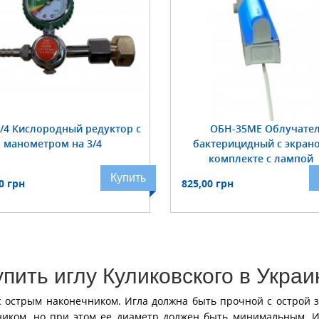
3/4 Кислородный редуктор с
ОБН-35МЕ Облучате
манометром на 3/4
бактерицидный с экран
комплекте с лампой
Купить
0 грн
825,00 грн
упить иглу Куликовского в Украи
 острым наконечником. Игла должна быть прочной с острой 
ником, но при этом ее диаметр должен быть минимальным. Иг