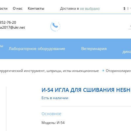
ости
О нас
Контакты
Доставка в
$
не выбрано
 352-76-20
a2017@ukr.net
лы
Лабораторное оборудование
Ветеринария
дин
ирургический инструмент, шприцы, иглы иньекционные
Оториноларин
И-54 ИГЛА ДЛЯ СШИВАНИЯ НЕБ
Есть в наличии
Основное
Модель: И-54