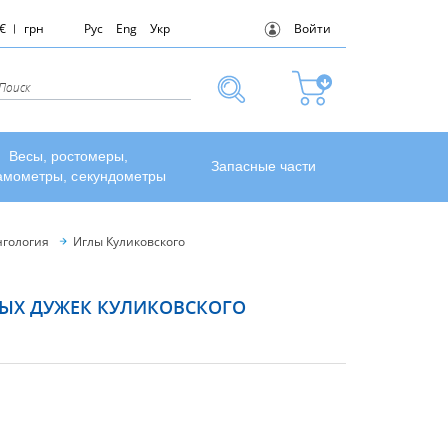
€
грн
Рус
Eng
Укр
Войти
Весы, ростомеры,
Запасные части
амометры, секундометры
гология
Иглы Куликовского
НЫХ ДУЖЕК КУЛИКОВСКОГО