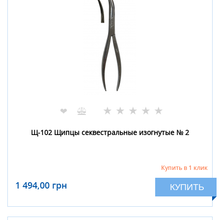
★
★
★
★
★
❤
Щ-102 Щипцы секвестральные изогнутые № 2
Купить в 1 клик
1 494,00 грн
КУПИТЬ