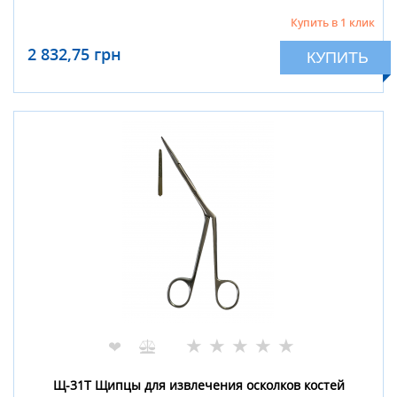
Купить в 1 клик
2 832,75 грн
КУПИТЬ
★
★
★
★
★
❤
Щ-31Т Щипцы для извлечения осколков костей