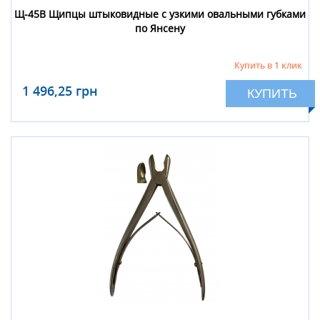
Щ-45В Щипцы штыковидные с узкими овальными губками
по Янсену
Купить в 1 клик
1 496,25 грн
КУПИТЬ