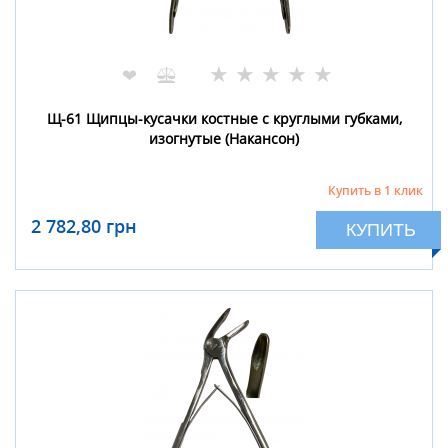
★
★
★
★
★
❤
Щ-61 Щипцы-кусачки костные с круглыми губками,
изогнутые (Накансон)
Купить в 1 клик
2 782,80 грн
КУПИТЬ