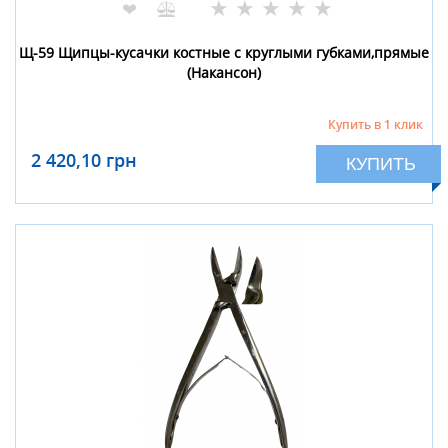
★
★
★
★
★
❤
Щ-59 Щипцы-кусачки костные с круглыми губками,прямые
(Накансон)
Купить в 1 клик
2 420,10 грн
КУПИТЬ