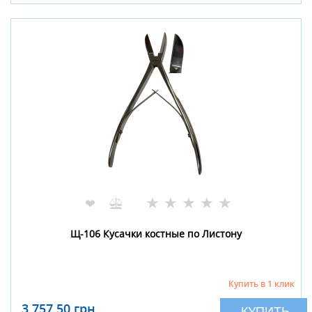
★
★
★
★
★
❤
Щ-106 Кусачки костные по Листону
Купить в 1 клик
3 757,50 грн
КУПИТЬ