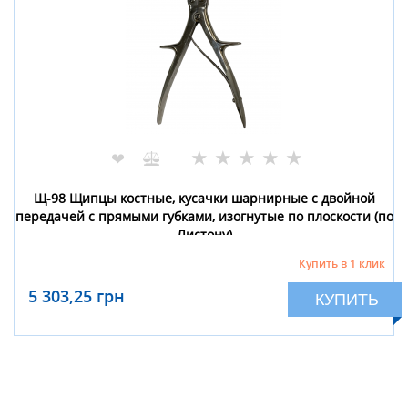
★
★
★
★
★
❤
Щ-98 Щипцы костные, кусачки шарнирные с двойной
передачей с прямыми губками, изогнутые по плоскости (по
Листону)
Купить в 1 клик
5 303,25 грн
КУПИТЬ