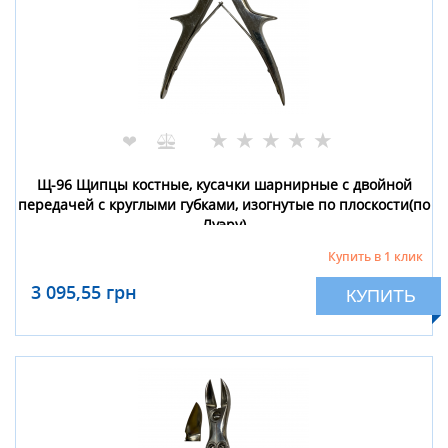
★
★
★
★
★
❤
Щ-96 Щипцы костные, кусачки шарнирные с двойной
передачей с круглыми губками, изогнутые по плоскости(по
Луэру)
Купить в 1 клик
3 095,55 грн
КУПИТЬ