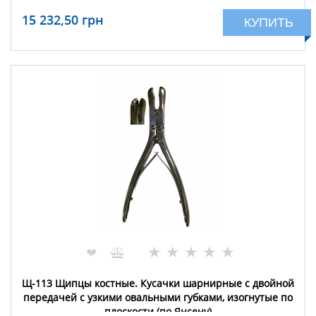
15 232,50 грн
КУПИТЬ
★
★
★
★
★
❤
Щ-113 Щипцы костные. Кусачки шарнирные с двойной
передачей с узкими овальными губками, изогнутые по
плоскости (по Янсену)