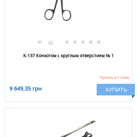
★
★
★
★
★
❤
К-137 Конхотом с круглым отверстием № 1
Купить в 1 клик
9 649,35 грн
КУПИТЬ