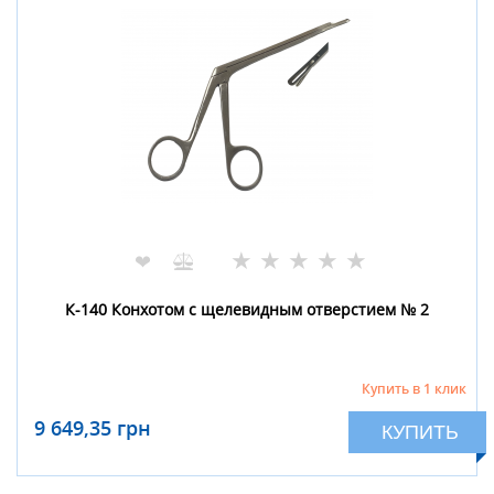
★
★
★
★
★
❤
К-140 Конхотом с щелевидным отверстием № 2
Купить в 1 клик
9 649,35 грн
КУПИТЬ