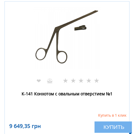
★
★
★
★
★
❤
К-141 Конхотом с овальным отверстием №1
Купить в 1 клик
9 649,35 грн
КУПИТЬ