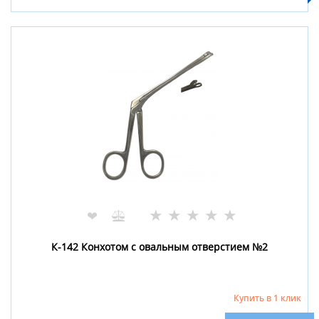
★
★
★
★
★
❤
К-142 Конхотом с овальным отверстием №2
Купить в 1 клик