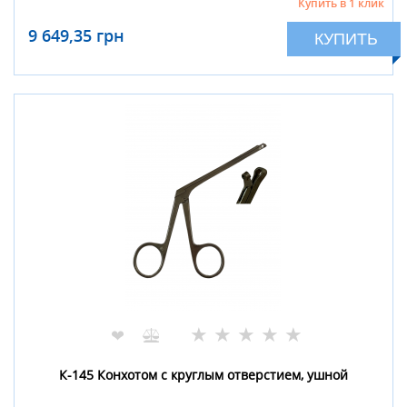
Купить в 1 клик
9 649,35 грн
КУПИТЬ
★
★
★
★
★
❤
К-145 Конхотом с круглым отверстием, ушной