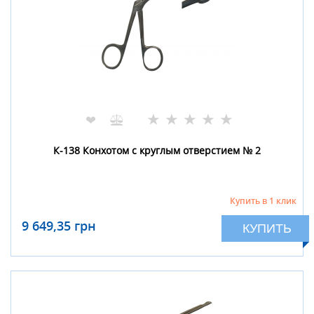
★
★
★
★
★
❤
К-138 Конхотом с круглым отверстием № 2
Купить в 1 клик
9 649,35 грн
КУПИТЬ