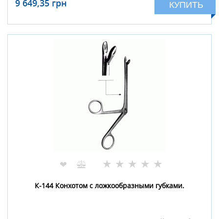
9 649,35 грн
КУПИТЬ
★
★
★
★
★
❤
К-144 Конхотом с ложкообразными губками.