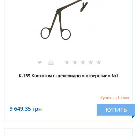
★
★
★
★
★
❤
К-139 Конхотом с щелевидным отверстием №1
Купить в 1 клик
9 649,35 грн
КУПИТЬ