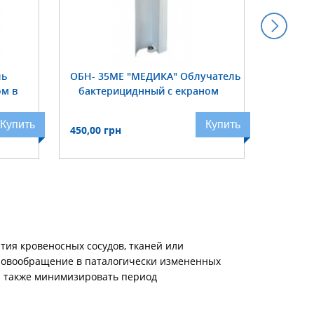
ль
ОБН- 35МЕ "МЕДИКА" Облучатель
КСК
ом в
бактерициднный с екраном
стерилиз
Купить
Купить
450,00 грн
1 275,0
ия кровеносных сосудов, тканей или
кровообращение в паталогически измененных
 а также минимизировать период