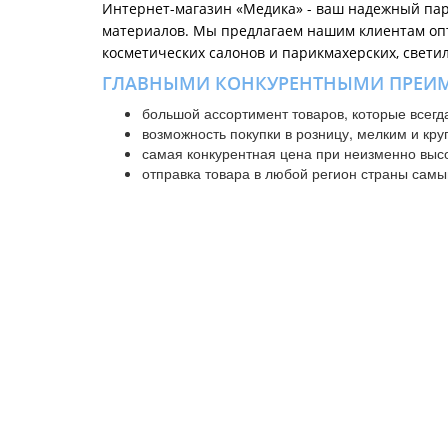
Интернет-магазин «Медика» - ваш надежный пар
материалов. Мы предлагаем нашим клиентам опт
косметических салонов и парикмахерских, свети
ГЛАВНЫМИ КОНКУРЕНТНЫМИ ПРЕИМ
большой ассортимент товаров, которые всегд
возможность покупки в розницу, мелким и кр
самая конкурентная цена при неизменно высо
отправка товара в любой регион страны сам
Все изделия в нашем ассортименте проходят ст
Хирургические клипсы, медицинское оборудовани
медицинской продукции.
Самые популярные локации для заказа:
Белая Церко
Тернополь
,
Харьков
,
Херсон
,
Хмельницкий
,
Чернигов
,
Ч
Медицинское
Доставка
оборудование
Новости и статьи
Инструмент, лотки, иглы
О нас