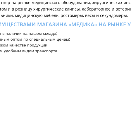
тнер на рынке медицинского оборудования, хирургических ин
ом и в розницу хирургические клипсы, лабораторное и ветери
льники, медицинскую мебель, ростомеры, весы и секундомеры.
УЩЕСТВАМИ МАГАЗИНА «МЕДИКА» НА РЫНКЕ У
а в наличии на нашем складе;
упным оптом по специальным ценам;
ком качестве продукции;
ым удобным видом транспорта.
рогий контроль качества, полностью соответствуют существую
е и инструмент в нашем магазине — это гарантия высокого кач
вь
,
Винница
,
Днепр
,
Житомир
,
Запорожье
,
Киев
,
Кривой Рог
,
Кропивницк
ерновцы