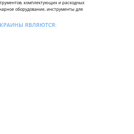
струментов, комплектующих и расходных
нарное оборудование, инструменты для
КРАИНЫ ЯВЛЯЮТСЯ:
щим нормам и стандартам Украины.
ества, длительного срока службы и надежности
ий
,
Львов
,
Николаев
,
Одесса
,
Полтава
,
Ровно
,
Сумы
,
(096) 465-60-82
$
€
грн
(050) 352-76-20
(063) 237-62-23