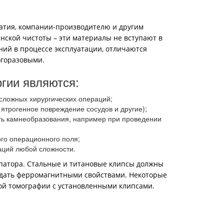
атия, компании-производителю и другим
ской чистоты – эти материалы не вступают в
ний в процессе эксплуатации, отличаются
огоразовыми.
гии являются:
сложных хирургических операций;
ятрогенное повреждение сосудов и другие);
сть камнеобразования, например при проведении
ого операционного поля;
аций любой сложности.
ипатора. Стальные и титановые клипсы должны
адать ферромагнитными свойствами. Некоторые
ой томографии с установленными клипсами.