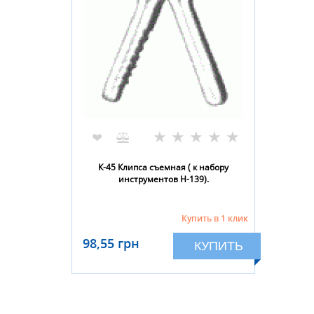
★
★
★
★
★
❤
К-45 Клипса съемная ( к набору
инструментов Н-139).
Купить в 1 клик
98,55 грн
КУПИТЬ