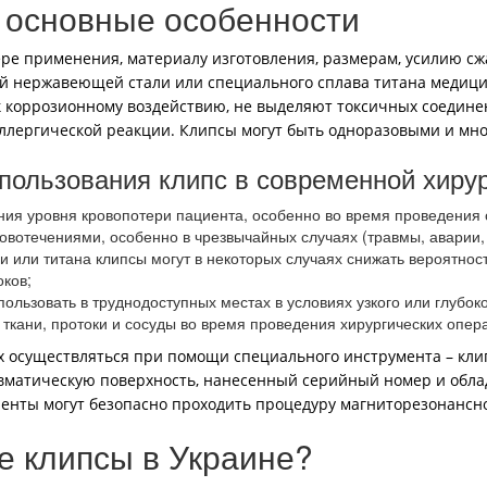
– основные особенности
ре применения, материалу изготовления, размерам, усилию сж
й нержавеющей стали или специального сплава титана медицин
к коррозионному воздействию, не выделяют токсичных соедине
аллергической реакции. Клипсы могут быть одноразовыми и мн
ользования клипс в современной хирур
ния уровня кровопотери пациента, особенно во время проведения 
вотечениями, особенно в чрезвычайных случаях (травмы, аварии, 
 или титана клипсы могут в некоторых случаях снижать вероятно
ков;
льзовать в труднодоступных местах в условиях узкого или глубок
ткани, протоки и сосуды во время проведения хирургических опер
ах осуществляться при помощи специального инструмента – кл
равматическую поверхность, нанесенный серийный номер и обл
енты могут безопасно проходить процедуру магниторезонансн
ие клипсы в Украине?