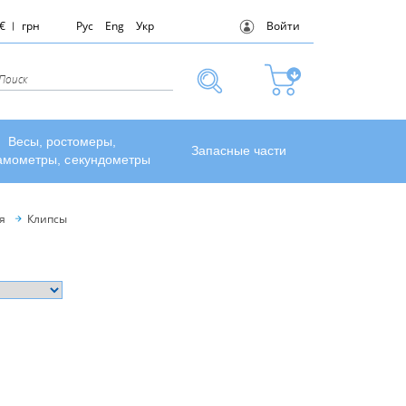
€
грн
Рус
Eng
Укр
Войти
Весы, ростомеры,
Запасные части
амометры, секундометры
я
Клипсы