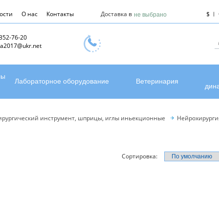
ости
О нас
Контакты
Доставка в
$
не выбрано
 352-76-20
a2017@ukr.net
лы
Лабораторное оборудование
Ветеринария
дин
ирургический инструмент, шприцы, иглы иньекционные
Нейрохирурги
Сортировка: