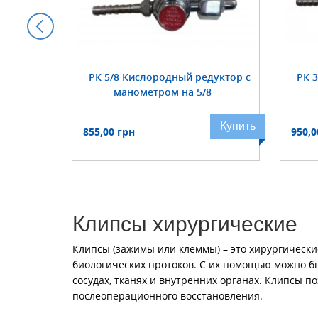
робка
РК 5/8 Кислородный редуктор с
РК 
угольная
манометром на 5/8
Купить
Купить
855,00 грн
950,0
Клипсы хирургические
Клипсы (зажимы или клеммы) – это хирургическ
биологических протоков. С их помощью можно 
сосудах, тканях и внутренних органах. Клипсы 
послеоперационного восстановления.