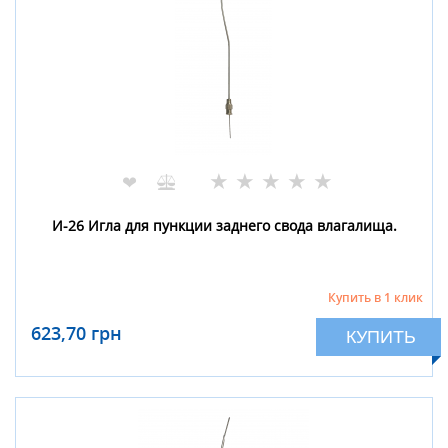
★
★
★
★
★
❤
И-26 Игла для пункции заднего свода влагалища.
Купить в 1 клик
623,70 грн
КУПИТЬ