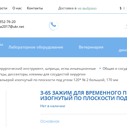
ости
О нас
Контакты
Доставка в
$
не выбрано
 352-76-20
a2017@ukr.net
лы
Лабораторное оборудование
Ветеринария
дин
ирургический инструмент, шприцы, иглы иньекционные
Общая и сосуд
цы, диссекторы, клеммы для сосудистой хирургии
альерой изогнутый по плоскости под углом 120* № 2 большой, 170 мм
З-65 ЗАЖИМ ДЛЯ ВРЕМЕННОГО П
ИЗОГНУТЫЙ ПО ПЛОСКОСТИ ПОД 
Нет в наличии
Основное