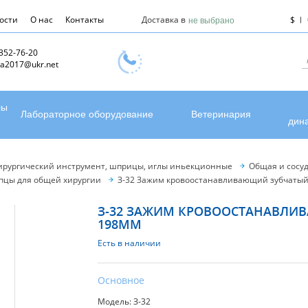
ости
О нас
Контакты
Доставка в
$
не выбрано
 352-76-20
a2017@ukr.net
лы
Лабораторное оборудование
Ветеринария
дин
ирургический инструмент, шприцы, иглы иньекционные
Общая и сосуд
пцы для общей хирургии
З-32 Зажим кровоостанавливающий зубчатый
З-32 ЗАЖИМ КРОВООСТАНАВЛИВ
198ММ
Есть в наличии
Основное
Модель: З-32