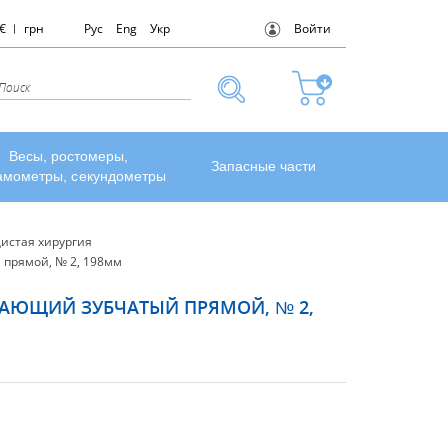
€
грн
Рус
Eng
Укр
Войти
Весы, ростомеры,
Запасные части
амометры, секундометры
истая хирургия
 прямой, № 2, 198мм
АЮЩИЙ ЗУБЧАТЫЙ ПРЯМОЙ, № 2,