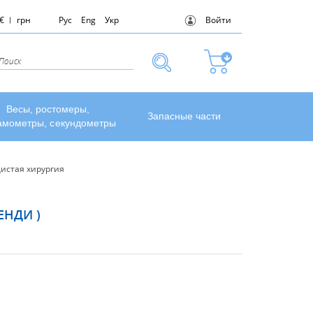
€
грн
Рус
Eng
Укр
Войти
Весы, ростомеры,
Запасные части
амометры, секундометры
истая хирургия
ЕНДИ )