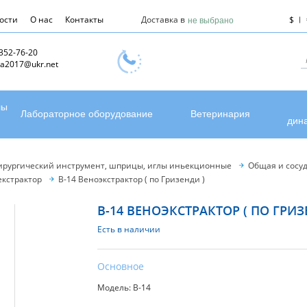
ости
О нас
Контакты
Доставка в
$
не выбрано
 352-76-20
a2017@ukr.net
лы
Лабораторное оборудование
Ветеринария
дин
ирургический инструмент, шприцы, иглы иньекционные
Общая и сосуд
кстрактор
В-14 Веноэкстрактор ( по Гризенди )
В-14 ВЕНОЭКСТРАКТОР ( ПО ГРИЗ
Есть в наличии
Основное
Модель: В-14